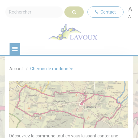
A
Contact
A
Accueil
Chemin de randonnée
Découvrez la commune tout en vous laissant conter une