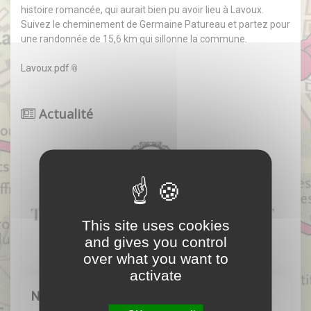
histoire romancée, qui aurait bien pu avoir lieu à Lavoux.
Suivez le cheminement de Germaine Patureau et partez pour
une randonnée de 15,6 km qui sillonne la commune.
Lavoux.pdf
Actualité
This site uses cookies
and gives you control
over what you want to
activate
NOUVELLE ACTIVITE SUR LA COMMUNE