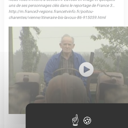
uns de ses personnages clés dans le reportage de France 3…
http://m.france3-regions.francetvinfo.fr/poitou-
charentes/vienne/itineraire-bis-lavoux-86-915059.html