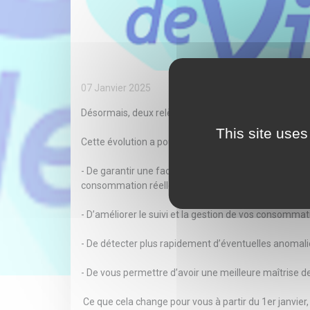
07 Janvier 2025
Désormais, deux relèves réelles de votre compteur 
This site uses
Cette évolution a pour objectif :
- De garantir une facturation plus précise : vous re
consommation réelle et non pas une facture au réel 
- D’améliorer le suivi et la gestion de vos consomma
- De détecter plus rapidement d’éventuelles anomalies
- De vous permettre d’avoir une meilleure maîtrise 
Ce que cela change pour vous à partir du 1er janvier, 