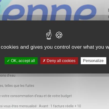
seront effectuées chaque année.
 cookies and gives you control over what you w
cevrez chaque année deux factures calculées sur votre
OK, accept all
Deny all cookies
Personalize
et une estimative
tions d’eau
, telles que les fuites
de votre consommation d’eau et de votre budget
si vous êtes mensualisé : Avant : 1 facture réelle + 10