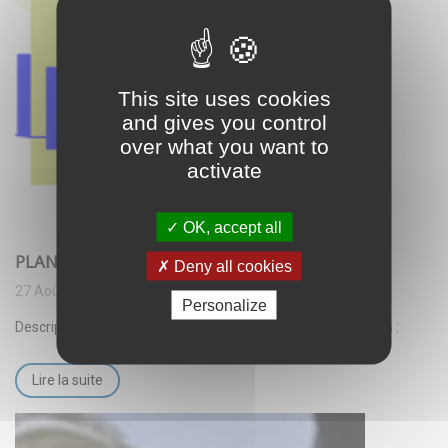
This site uses cookies
and gives you control
over what you want to
activate
OK, accept all
PLAN DE FINANCEMENT DE LA BIBLIOTHEQUE
Deny all cookies
27 Août 2025
Personalize
Description du projet et de son plan de financement ci-après :
Lire la suite