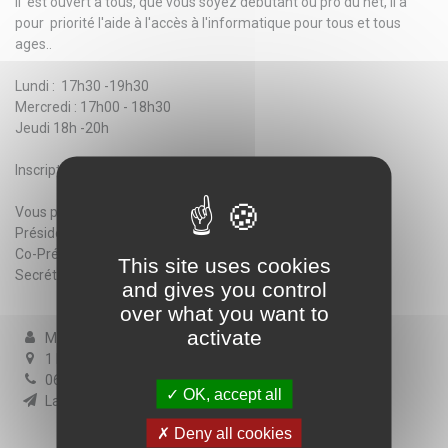
Il est ouvert à tous, que vous soyez débutant ou pro du net, il a
pour priorité l'aide à l'accès à l'informatique pour tous et tous
ages..
Lundi : 17h30 -19h30
Mercredi : 17h00 - 18h30
Jeudi 18h -20h
Inscription: 50 € pour l'année 2024/2025
Vous pouvez nous contacter :
Présidente : Maryline DAMJANAC
Co-Président : Christian MARTZ
This site uses cookies
Secrétaire : Isabelle CHANCONIE
and gives you control
over what you want to
activate
Maryline DAMJANAC
1 le prieuré 86800 Lavoux
06 33 84 50 50 - 06 46 65 68 15
OK, accept all
Lavoutic.maryline@gmail.com
Deny all cookies